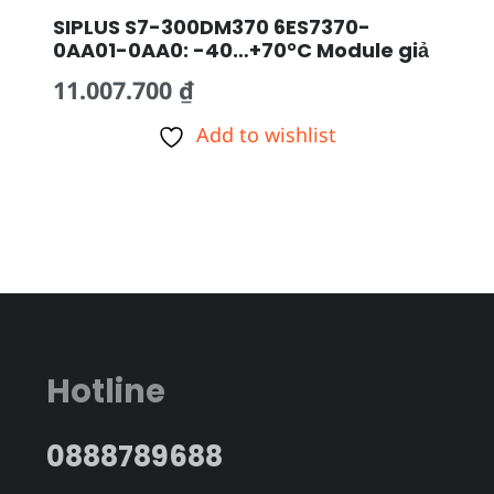
SIPLUS S7-300DM370 6ES7370-
0AA01-0AA0: -40…+70°C Module giả
11.007.700
₫
Add to wishlist
Hotline
0888789688