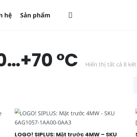
n hệ
Sản phẩm
40…+70 °C
Hiển thị tất cả 8 kế
LOGO! SIPLUS: Mặt trước 4MW – SKU