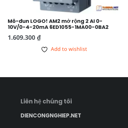
Mô-đun LOGO! AM2 mở rộng 2 AI 0-
10V/0-4-20mA 6ED1055-1MA00-0BA2
1.609.300
₫
Add to wishlist
Liên hệ chúng tôi
DIENCONGNGHIEP.NET