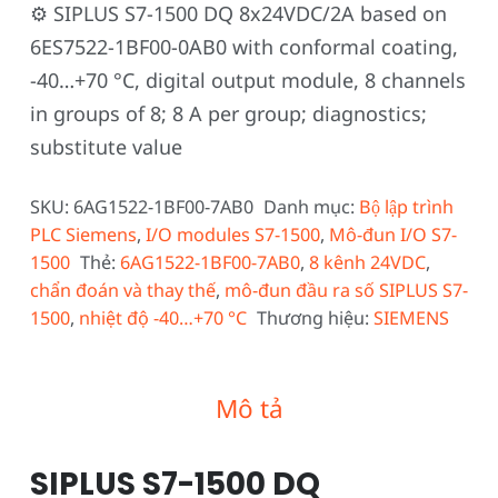
⚙️ SIPLUS S7-1500 DQ 8x24VDC/2A based on
6ES7522-1BF00-0AB0 with conformal coating,
-40…+70 °C, digital output module, 8 channels
in groups of 8; 8 A per group; diagnostics;
substitute value
SKU:
6AG1522-1BF00-7AB0
Danh mục:
Bộ lập trình
PLC Siemens
,
I/O modules S7-1500
,
Mô-đun I/O S7-
1500
Thẻ:
6AG1522-1BF00-7AB0
,
8 kênh 24VDC
,
chẩn đoán và thay thế
,
mô-đun đầu ra số SIPLUS S7-
1500
,
nhiệt độ -40…+70 °C
Thương hiệu:
SIEMENS
Mô tả
SIPLUS S7-1500 DQ