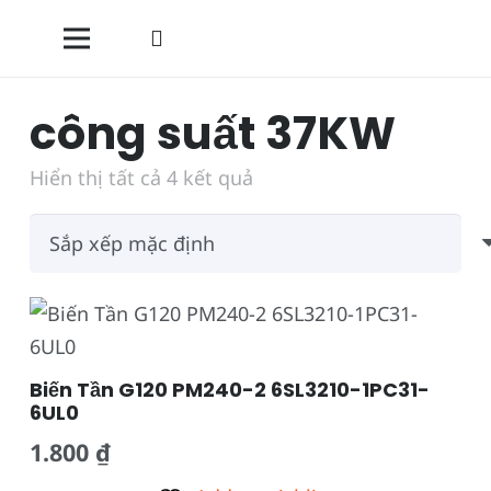
công suất 37KW
Hiển thị tất cả 4 kết quả
Biến Tần G120 PM240-2 6SL3210-1PC31-
6UL0
1.800
₫