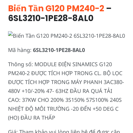
Biến Tần G120 PM240-2
–
6SL3210-1PE28-8AL0
Mã hàng:
6SL3210-1PE28-8AL0
Thông số: MODULE ĐIỆN SINAMICS G120
PM240-2 ĐƯỢC TÍCH HỢP TRONG CL. BỘ LỌC
ĐƯỢC TÍCH HỢP TRONG MÁY PHANH 3AC380-
480V +10/-20% 47- 63HZ ĐẦU RA QUÁ TẢI
CAO: 37KW CHO 200% 3S150% 57S100% 240S
NHIỆT ĐỘ MÔI TRƯỜNG -20 ĐẾN +50 DEG C
(HO) ĐẦU RA THẤP
Giá: Tham khảo vui lòng liên hệ để được cập