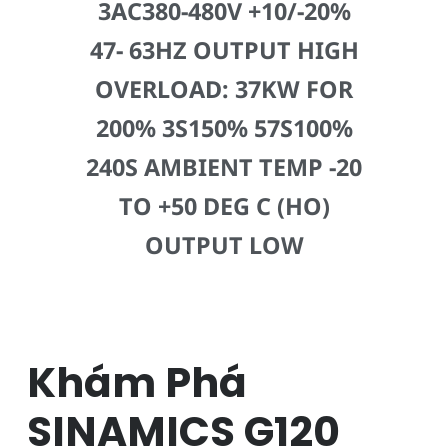
3AC380-480V +10/-20%
47- 63HZ OUTPUT HIGH
OVERLOAD: 37KW FOR
200% 3S150% 57S100%
240S AMBIENT TEMP -20
TO +50 DEG C (HO)
OUTPUT LOW
Khám Phá
SINAMICS G120