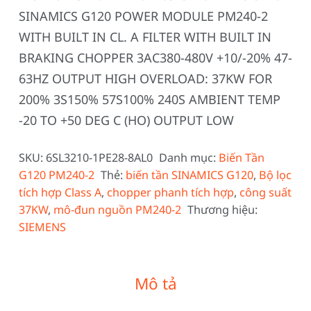
SINAMICS G120 POWER MODULE PM240-2
WITH BUILT IN CL. A FILTER WITH BUILT IN
BRAKING CHOPPER 3AC380-480V +10/-20% 47-
63HZ OUTPUT HIGH OVERLOAD: 37KW FOR
200% 3S150% 57S100% 240S AMBIENT TEMP
-20 TO +50 DEG C (HO) OUTPUT LOW
SKU:
6SL3210-1PE28-8AL0
Danh mục:
Biến Tần
G120 PM240-2
Thẻ:
biến tần SINAMICS G120
,
Bộ lọc
tích hợp Class A
,
chopper phanh tích hợp
,
công suất
37KW
,
mô-đun nguồn PM240-2
Thương hiệu:
SIEMENS
Mô tả