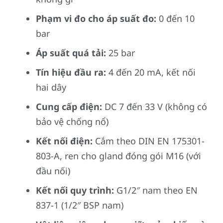
Phạm vi đo cho áp suất đo:
0 đến 10
bar
Áp suất quá tải:
25 bar
Tín hiệu đầu ra:
4 đến 20 mA, kết nối
hai dây
Cung cấp điện:
DC 7 đến 33 V (không có
bảo vệ chống nổ)
Kết nối điện:
Cắm theo DIN EN 175301-
803-A, ren cho gland đóng gói M16 (với
đầu nối)
Kết nối quy trình:
G1/2″ nam theo EN
837-1 (1/2″ BSP nam)