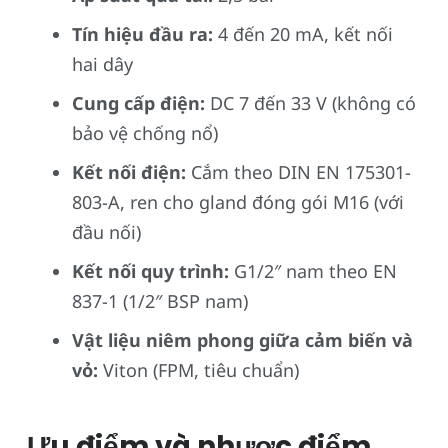
Tín hiệu đầu ra:
4 đến 20 mA, kết nối
hai dây
Cung cấp điện:
DC 7 đến 33 V (không có
bảo vệ chống nổ)
Kết nối điện:
Cắm theo DIN EN 175301-
803-A, ren cho gland đóng gói M16 (với
đầu nối)
Kết nối quy trình:
G1/2″ nam theo EN
837-1 (1/2″ BSP nam)
Vật liệu niêm phong giữa cảm biến và
vỏ:
Viton (FPM, tiêu chuẩn)
Ưu điểm và nhược điểm