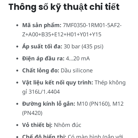
Thông số kỹ thuật chi tiết
Mã sản phẩm:
7MF0350-1RM01-5AF2-
Z+A00+B35+E12+H01+Y01+Y15
Áp suất tối đa:
30 bar (435 psi)
Điện áp đầu ra:
4…20 mA
Chất lỏng đo:
Dầu silicone
Vật liệu kết nối quy trình:
Thép không
gỉ 316L/1.4404
Đường kính lỗ gắn:
M10 (PN160), M12
(PN420)
Vỏ thiết bị:
Nhôm đúc
Chế độ hiển thị:
Có màn hình (nắp với