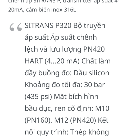
chênh áp SITRANS P, transmitter áp suất 4-
20mA, cảm biến inox 316L
SITRANS P320 Bộ truyền
áp suất Áp suất chênh
lệch và lưu lượng PN420
HART (4…20 mA) Chất làm
đầy buồng đo: Dầu silicon
Khoảng đo tối đa: 30 bar
(435 psi) Mặt bích hình
bầu dục, ren cố định: M10
(PN160), M12 (PN420) Kết
nối quy trình: Thép không