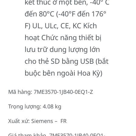
kết thúc ở một bên, -40° C
đến 80°C (-40°F đến 176°
F) UL, ULc, CE, KC Kích
hoạt Chức năng thiết bị
lưu trữ dung lượng lớn
cho thẻ SD bằng USB (bắt
buộc bên ngoài Hoa Kỳ)
Mã hàng: 7ME3570-1JB40-0EQ1-Z
Trọng lượng: 4.08 kg
Xuất xứ: Siemens – FR
Giá tham khảo 7ME3570-1JB40-0EQ1-