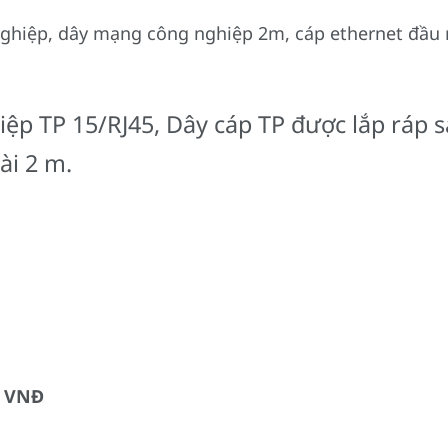
hiệp, dây mạng công nghiệp 2m, cáp ethernet đầu rj
ệp TP 15/RJ45, Dây cáp TP được lắp ráp sẵ
ài 2 m.
0 VNĐ