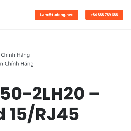
Lam@tudong.net
+84 888 789 688
n Chính Hãng
850-2LH20 –
d 15/RJ45