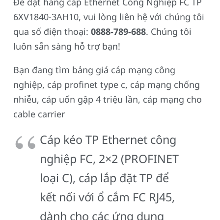
Để đặt hàng cáp Ethernet Công Nghiệp FC TP
6XV1840-3AH10, vui lòng liên hệ với chúng tôi
qua số điện thoại:
0888-789-688
. Chúng tôi
luôn sẵn sàng hỗ trợ bạn!
Bạn đang tìm bảng giá cáp mạng công
nghiệp, cáp profinet type c, cáp mạng chống
nhiễu, cáp uốn gập 4 triệu lần, cáp mạng cho
cable carrier
Cáp kéo TP Ethernet công
nghiệp FC, 2×2 (PROFINET
loại C), cáp lắp đặt TP để
kết nối với ổ cắm FC RJ45,
dành cho các ứng dụng