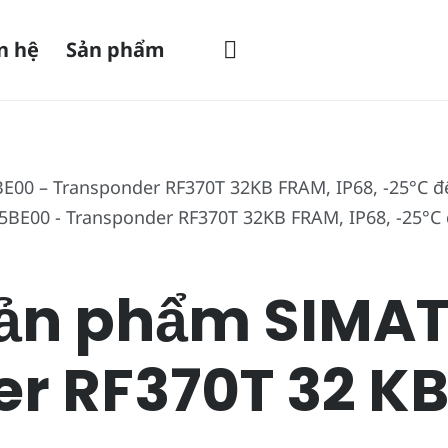
n hệ
Sản phẩm
E00 – Transponder RF370T 32KB FRAM, IP68, -25°C đ
 sản phẩm SIMA
r RF370T 32 K