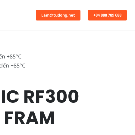
Lam@tudong.net
+84 888 789 688
ến +85°C
TIC RF300
B FRAM