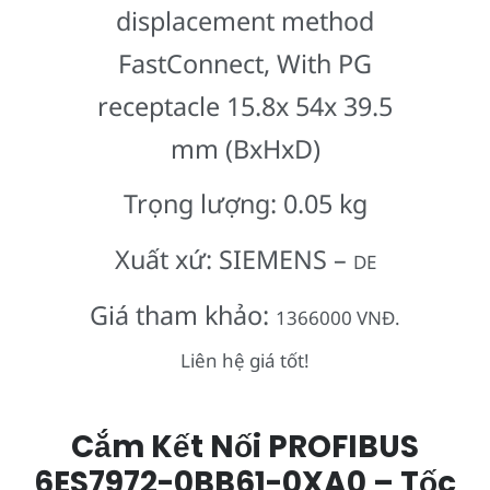
displacement method
FastConnect, With PG
receptacle 15.8x 54x 39.5
mm (BxHxD)
Trọng lượng: 0.05 kg
Xuất xứ: SIEMENS –
DE
Giá tham khảo:
1366000 VNĐ.
Liên hệ giá tốt!
Cắm Kết Nối PROFIBUS
6ES7972-0BB61-0XA0 – Tốc