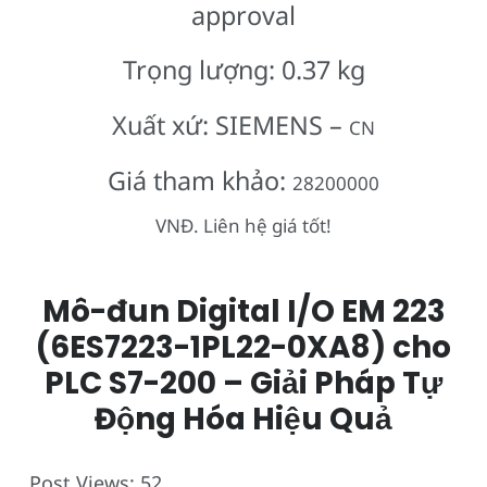
approval
Trọng lượng: 0.37 kg
Xuất xứ: SIEMENS –
CN
Giá tham khảo:
28200000
VNĐ. Liên hệ giá tốt!
Mô-đun Digital I/O EM 223
(6ES7223-1PL22-0XA8) cho
PLC S7-200 – Giải Pháp Tự
Động Hóa Hiệu Quả
Post Views:
52