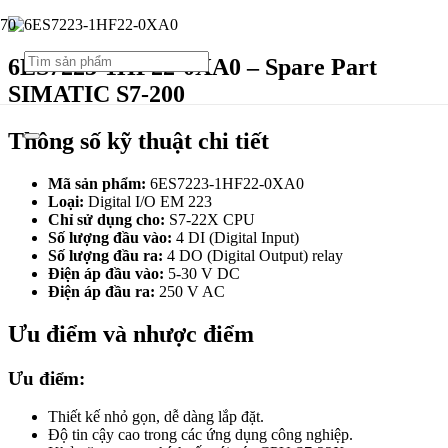
6ES7223-1HF22-0XA0 – Spare Part
SIMATIC S7-200
Thông số kỹ thuật chi tiết
Mã sản phẩm:
6ES7223-1HF22-0XA0
Loại:
Digital I/O EM 223
Chỉ sử dụng cho:
S7-22X CPU
Số lượng đầu vào:
4 DI (Digital Input)
Số lượng đầu ra:
4 DO (Digital Output) relay
Điện áp đầu vào:
5-30 V DC
Điện áp đầu ra:
250 V AC
Ưu điểm và nhược điểm
Ưu điểm:
Thiết kế nhỏ gọn, dễ dàng lắp đặt.
Độ tin cậy cao trong các ứng dụng công nghiệp.