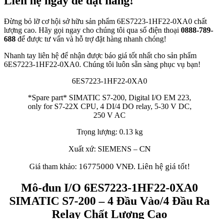
Liên hệ ngay để đặt hàng!
Đừng bỏ lỡ cơ hội sở hữu sản phẩm 6ES7223-1HF22-0XA0 chất
lượng cao. Hãy gọi ngay cho chúng tôi qua số điện thoại
0888-789-
688
để được tư vấn và hỗ trợ đặt hàng nhanh chóng!
Nhanh tay liên hệ để nhận được báo giá tốt nhất cho sản phẩm
6ES7223-1HF22-0XA0. Chúng tôi luôn sẵn sàng phục vụ bạn!
6ES7223-1HF22-0XA0
*Spare part* SIMATIC S7-200, Digital I/O EM 223,
only for S7-22X CPU, 4 DI/4 DO relay, 5-30 V DC,
250 V AC
Trọng lượng: 0.13 kg
CN
Xuất xứ: SIEMENS –
16775000 VNĐ. Liên hệ giá tốt!
Giá tham khảo:
Mô-đun I/O 6ES7223-1HF22-0XA0
SIMATIC S7-200 – 4 Đầu Vào/4 Đầu Ra
Relay Chất Lượng Cao