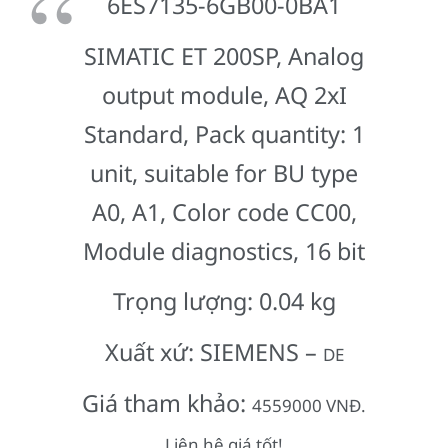
6ES7135-6GB00-0BA1
SIMATIC ET 200SP, Analog
output module, AQ 2xI
Standard, Pack quantity: 1
unit, suitable for BU type
A0, A1, Color code CC00,
Module diagnostics, 16 bit
Trọng lượng: 0.04 kg
Xuất xứ: SIEMENS –
DE
Giá tham khảo:
4559000 VNĐ.
Liên hệ giá tốt!