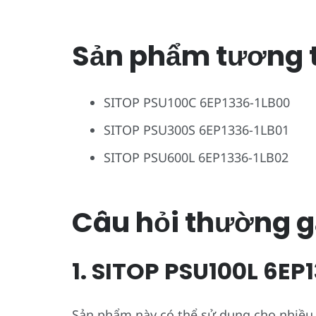
Sản phẩm tương 
SITOP PSU100C 6EP1336-1LB00
SITOP PSU300S 6EP1336-1LB01
SITOP PSU600L 6EP1336-1LB02
Câu hỏi thường g
1. SITOP PSU100L 6EP
Sản phẩm này có thể sử dụng cho nhiều lo