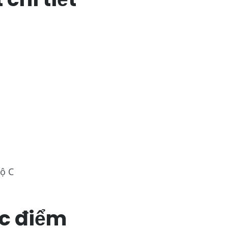
ộ C
c điểm