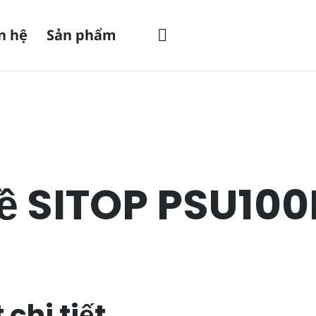
n hệ
Sản phẩm
về SITOP PSU100
chi tiết