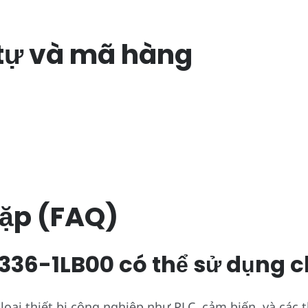
tự và mã hàng
ặp (FAQ)
1336-1LB00 có thể sử dụng ch
ại thiết bị công nghiệp như PLC, cảm biến, và các th