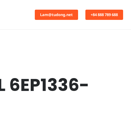
Lam@tudong.net
+84 888 789 688
L 6EP1336-