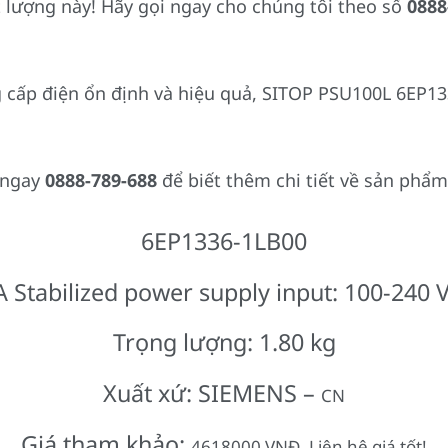
 lượng này! Hãy gọi ngay cho chúng tôi theo số
0888
cấp điện ổn định và hiệu quả, SITOP PSU100L 6EP133
i ngay
0888-789-688
để biết thêm chi tiết về sản phẩm
6EP1336-1LB00
 Stabilized power supply input: 100-240 V
Trọng lượng: 1.80 kg
Xuất xứ: SIEMENS –
CN
Giá tham khảo:
4618000 VNĐ. Liên hệ giá tốt!