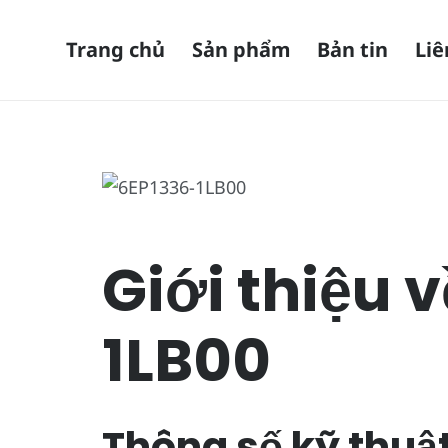
Trang chủ
Sản phẩm
Bản tin
Liê
Giới thiệu 
1LB00
Thông số kỹ thuật 