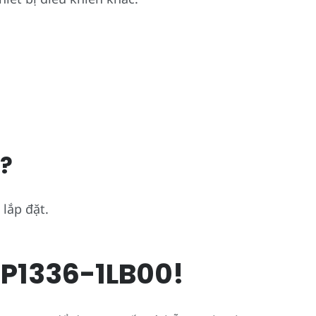
g?
 lắp đặt.
EP1336-1LB00!