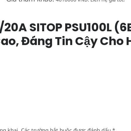
20A SITOP PSU100L (6
ao, Đáng Tin Cậy Cho 
ng khai.
Các trường bắt buộc được đánh dấu
*