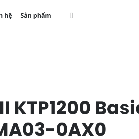
n hệ
Sản phẩm
I KTP1200 Basi
MA03-0AX0