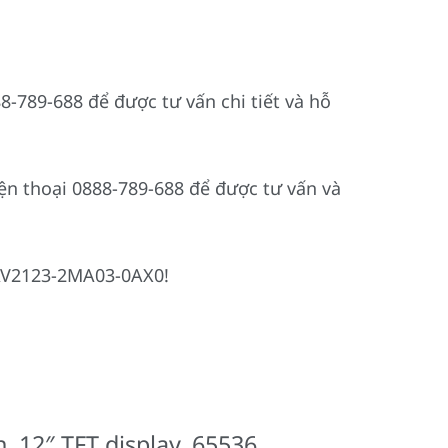
-789-688 để được tư vấn chi tiết và hỗ
ện thoại 0888-789-688 để được tư vấn và
6AV2123-2MA03-0AX0!
, 12″ TFT display, 65536