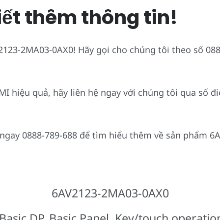
iết thêm thông tin!
123-2MA03-0AX0! Hãy gọi cho chúng tôi theo số 0888
 hiệu quả, hãy liên hệ ngay với chúng tôi qua số đi
i ngay 0888-789-688 để tìm hiểu thêm về sản phẩm 
6AV2123-2MA03-0AX0
sic DP, Basic Panel, Key/touch operation