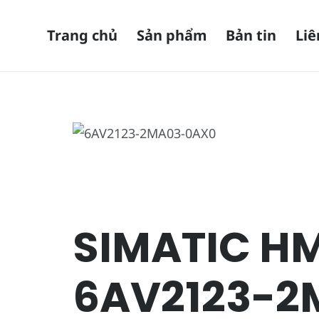
Trang chủ
Sản phẩm
Bản tin
Liê
SIMATIC HM
6AV2123-2