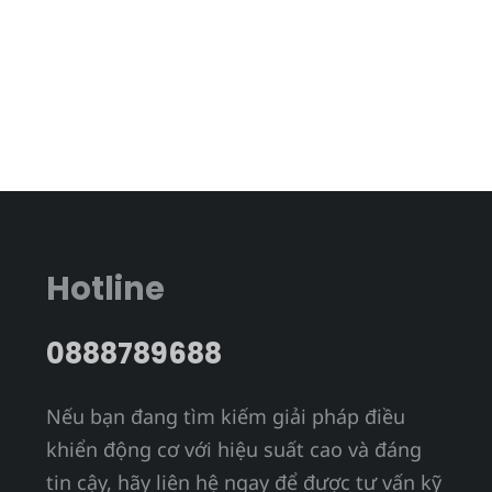
Hotline
0888789688
Nếu bạn đang tìm kiếm giải pháp điều
khiển động cơ với hiệu suất cao và đáng
tin cậy, hãy liên hệ ngay để được tư vấn kỹ