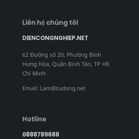
bài
viết
Liên hệ chúng tôi
DIENCONGNGHIEP.NET
62 Đường số 20, Phường Bình
Hưng Hòa, Quận Bình Tân, TP Hồ
Chí Minh
Email:
Lam@tudong.net
Hotline
0888789688