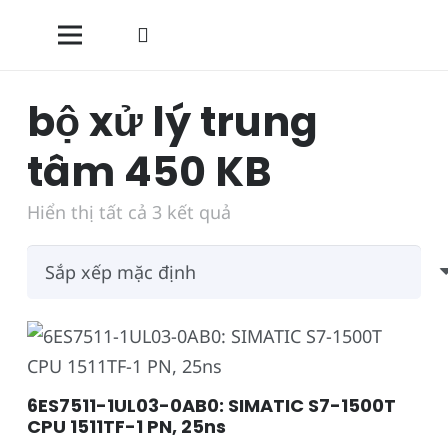
bộ xử lý trung
tâm 450 KB
Hiển thị tất cả 3 kết quả
6ES7511-1UL03-0AB0: SIMATIC S7-1500T
CPU 1511TF-1 PN, 25ns