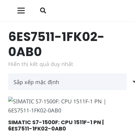
6ES7511-1FK02-
0AB0
Hiển thị kết quả duy nhất
SIMATIC S7-1500F: CPU 1511F-1 PN |
6ES7511-1FK02-0AB0