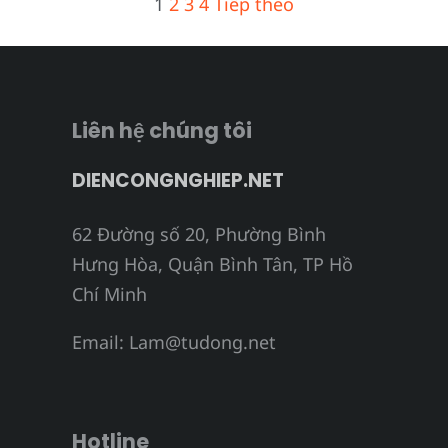
Phân
1
2
3
4
Tiếp theo
trang
bài
viết
Liên hệ chúng tôi
DIENCONGNGHIEP.NET
62 Đường số 20, Phường Bình
Hưng Hòa, Quận Bình Tân, TP Hồ
Chí Minh
Email:
Lam@tudong.net
Hotline