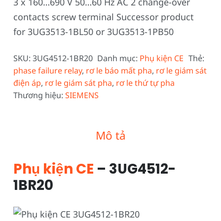
3 x 160…690 V 50…60 Hz AC 2 change-over
contacts screw terminal Successor product
for 3UG3513-1BL50 or 3UG3513-1PB50
SKU:
3UG4512-1BR20
Danh mục:
Phụ kiện CE
Thẻ:
phase failure relay
,
rơ le báo mất pha
,
rơ le giám sát
điện áp
,
rơ le giám sát pha
,
rơ le thứ tự pha
Thương hiệu:
SIEMENS
Mô tả
Phụ kiện CE
– 3UG4512-
1BR20