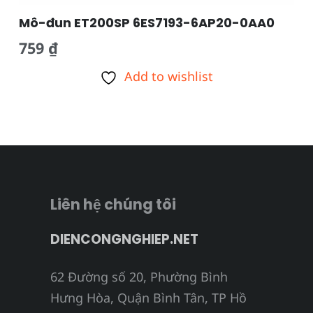
Mô-đun ET200SP 6ES7193-6AP20-0AA0
759
₫
Add to wishlist
Liên hệ chúng tôi
DIENCONGNGHIEP.NET
62 Đường số 20, Phường Bình
Hưng Hòa, Quận Bình Tân, TP Hồ