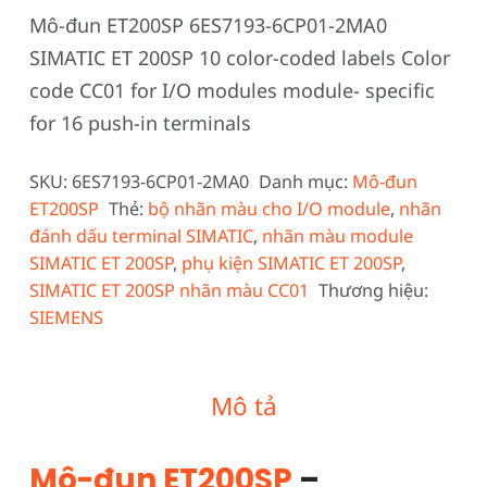
Mô-đun ET200SP 6ES7193-6CP01-2MA0
SIMATIC ET 200SP 10 color-coded labels Color
code CC01 for I/O modules module- specific
for 16 push-in terminals
SKU:
6ES7193-6CP01-2MA0
Danh mục:
Mô-đun
ET200SP
Thẻ:
bộ nhãn màu cho I/O module
,
nhãn
đánh dấu terminal SIMATIC
,
nhãn màu module
SIMATIC ET 200SP
,
phụ kiện SIMATIC ET 200SP
,
SIMATIC ET 200SP nhãn màu CC01
Thương hiệu:
SIEMENS
Mô tả
Mô-đun ET200SP
–