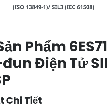
(ISO 13849-1)/ SIL3 (IEC 61508)
Sản Phẩm 6ES7
đun Điện Tử S
SP
 Chi Tiết