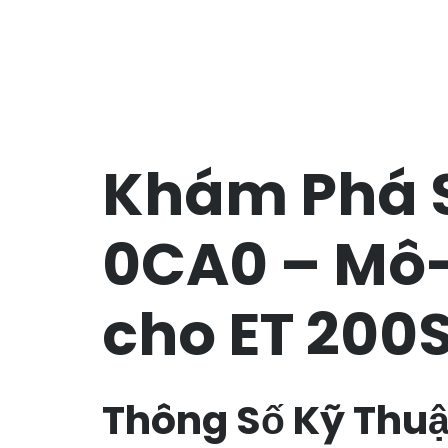
Khám Phá 
0CA0 – Mô-
cho ET 200
Thông Số Kỹ Thuật