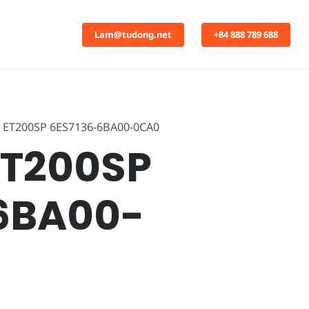
Lam@tudong.net
+84 888 789 688
 ET200SP 6ES7136-6BA00-0CA0
ET200SP
6BA00-