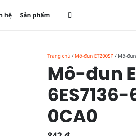
n hệ
Sản phẩm
Trang chủ
/
Mô-đun ET200SP
/ Mô-đun
Mô-đun 
6ES7136-
0CA0
842
₫