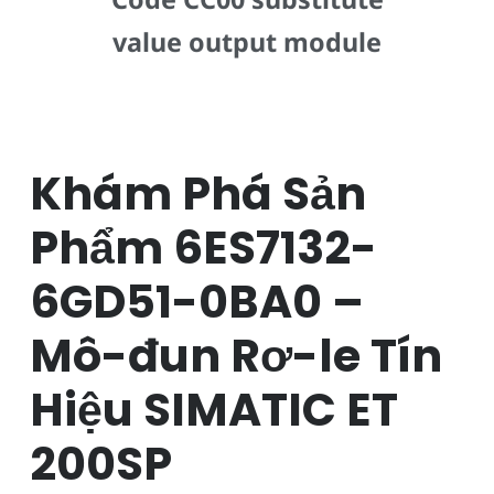
value output module
Khám Phá Sản
Phẩm 6ES7132-
6GD51-0BA0 –
Mô-đun Rơ-le Tín
Hiệu SIMATIC ET
200SP