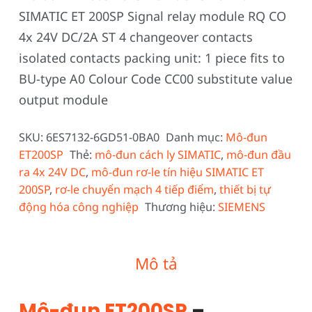
SIMATIC ET 200SP Signal relay module RQ CO
4x 24V DC/2A ST 4 changeover contacts
isolated contacts packing unit: 1 piece fits to
BU-type A0 Colour Code CC00 substitute value
output module
SKU:
6ES7132-6GD51-0BA0
Danh mục:
Mô-đun
ET200SP
Thẻ:
mô-đun cách ly SIMATIC
,
mô-đun đầu
ra 4x 24V DC
,
mô-đun rơ-le tín hiệu SIMATIC ET
200SP
,
rơ-le chuyển mạch 4 tiếp điểm
,
thiết bị tự
động hóa công nghiệp
Thương hiệu:
SIEMENS
Mô tả
Mô-đun ET200SP
–