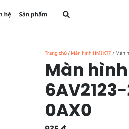
n hệ
Sản phẩm
Trang chủ
/
Màn hình HMI KTP
/ Màn h
Màn hình
6AV2123
0AX0
935
₫