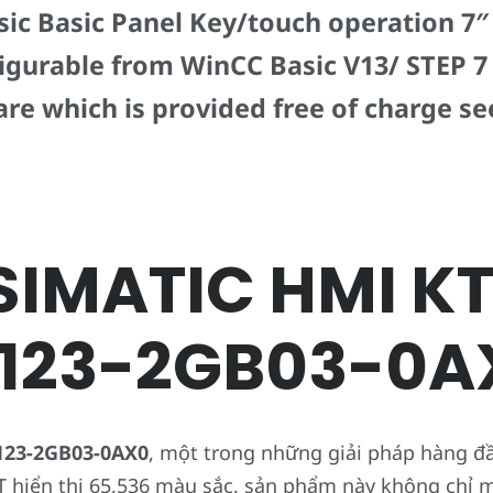
c Basic Panel Key/touch operation 7″ 
igurable from WinCC Basic V13/ STEP 7 
re which is provided free of charge s
IMATIC HMI KT
2123-2GB03-0A
123-2GB03-0AX0
, một trong những giải pháp hàng đầ
T hiển thị 65,536 màu sắc, sản phẩm này không chỉ m