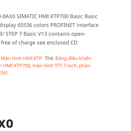
-0AX0 SIMATIC HMI KTP700 Basic Basic
display 65536 colors PROFINET interface
3/ STEP 7 Basic V13 contains open-
 free of charge see enclosed CD
:
Màn hình HMI KTP
Thẻ:
Bảng điều khiển
h HMI KTP700
,
màn hình TFT 7 inch
,
phần
ENS
X0