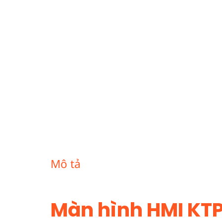
Mô tả
Màn hình HMI KT