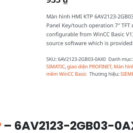
Màn hình HMI KTP 6AV2123-2GB03
Panel Key/touch operation 7″ TFT 
configurable from WinCC Basic V1
source software which is provided
SKU:
6AV2123-2GB03-0AX0
Danh mục
SIMATIC
,
giao diện PROFINET
,
Màn hìn
mềm WinCC Basic
Thương hiệu:
SIEM
P
– 6AV2123-2GB03-0A