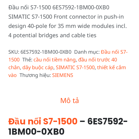
Đầu nối S7-1500 6ES7592-1BM00-0XB0
SIMATIC S7-1500 Front connector in push-in
design 40-pole for 35 mm wide modules incl.
4 potential bridges and cable ties
SKU:
6ES7592-1BM00-0XB0
Danh mục:
Đầu nối S7-
1500
Thẻ:
cầu nối tiềm năng
,
đầu nối trước 40
chân
,
dây buộc cáp
,
SIMATIC S7-1500
,
thiết kế cắm
vào
Thương hiệu:
SIEMENS
Mô tả
Đầu nối S7-1500
– 6ES7592-
1BM00-0XB0