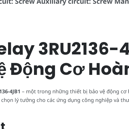
rcuit: Screw Auxiliary circuit: Screw M
lay 3RU2136-4J
ệ Động Cơ Hoà
136-4JB1
– một trong những thiết bị bảo vệ động cơ 
lựa chọn lý tưởng cho các ứng dụng công nghiệp và th
t