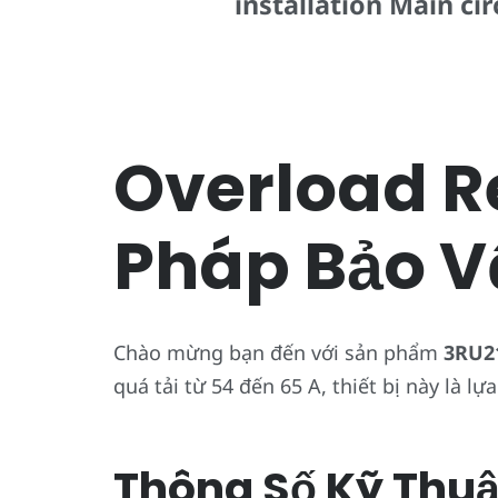
installation Main ci
Overload Re
Pháp Bảo V
Chào mừng bạn đến với sản phẩm
3RU2
quá tải từ 54 đến 65 A, thiết bị này là 
Thông Số Kỹ Thuậ