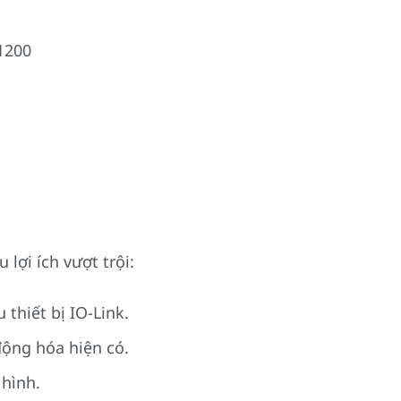
1200
ợi ích vượt trội:
 thiết bị IO-Link.
động hóa hiện có.
 hình.