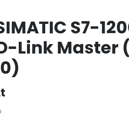
IMATIC S7-120
IO-Link Master 
0)
t
0