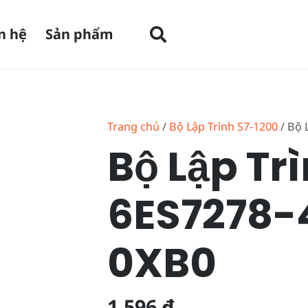
n hệ
Sản phẩm
Trang chủ
/
Bộ Lập Trình S7-1200
/ Bộ 
Bộ Lập Tr
6ES7278-
0XB0
1.596
₫