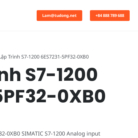
Lam@tudong.net
+84 888 789 688
Lập Trình S7-1200 6ES7231-5PF32-0XB0
ình S7-1200
5PF32-0XB0
32-0XB0 SIMATIC S7-1200 Analog input