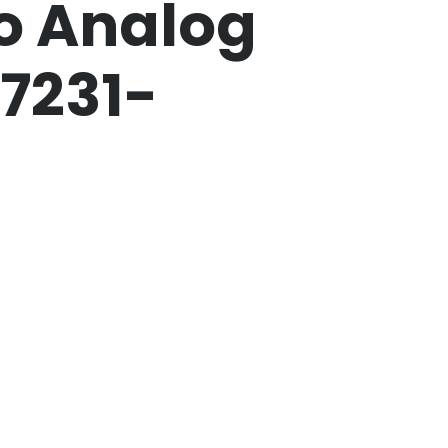
o Analog
S7231-