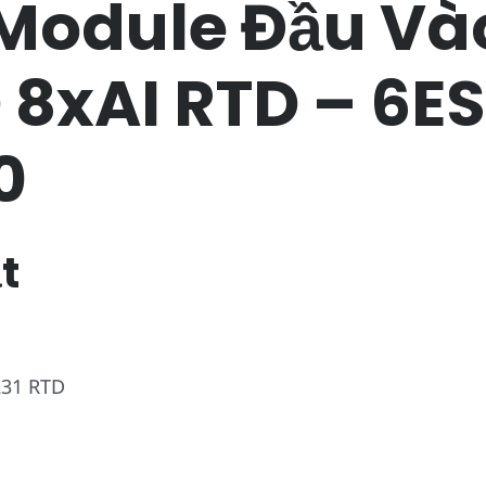
Module Đầu Và
 8xAI RTD – 6E
0
t
231 RTD