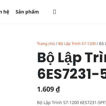
n hệ
Sản phẩm
Trang chủ
/
Bộ Lập Trình S7-1200
/ Bộ 
Bộ Lập Tr
6ES7231-
1.609
₫
Bộ Lập Trình S7-1200 6ES7231-5PF