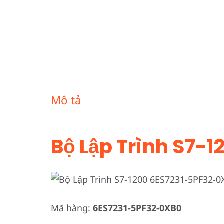
Mô tả
Bộ Lập Trình S7-1
Mã hàng:
6ES7231-5PF32-0XB0