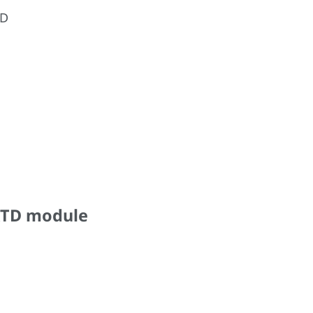
TD
 RTD module