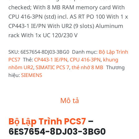
checked; With 8 MB RAM memory card With
CPU 416-3PN (std) incl. AS RT PO 100 With 1 x
CP443-1 IE/PN With UR2 (9 slots) Aluminum
rack With 1x UC 120/230 V
SKU:
6ES7654-8DJ03-3BG0
Danh mục:
Bộ Lập Trình
PCS7
Thẻ:
CP443-1 IE/PN
,
CPU 416-3PN
,
khung
nhôm UR2
,
SIMATIC PCS 7
,
thẻ nhớ 8 MB
Thương
hiệu:
SIEMENS
Mô tả
Bộ Lập Trình PCS7
–
6ES7654-8DJ03-3BG0