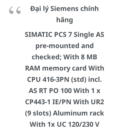
Đại lý Siemens chính
hãng
SIMATIC PCS 7 Single AS
pre-mounted and
checked; With 8 MB
RAM memory card With
CPU 416-3PN (std) incl.
AS RT PO 100 With 1 x
CP443-1 IE/PN With UR2
(9 slots) Aluminum rack
With 1x UC 120/230 V