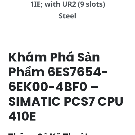
1IE; with UR2 (9 slots)
Steel
Khám Phá Sản
Phẩm 6ES7654-
6EK00-4BF0 –
SIMATIC PCS7 CPU
410E