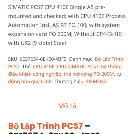
SIMATIC PCS7 CPU 410E Single AS pre-
mounted and checked; with CPU 410E Process
Automation Incl. AS RT PO 100; with system
expansion card PO 200M; Without CP443-1IE;
with UR2 (9 slots) Steel
SKU:
6ES7654-6EK00-4BF0
Danh mục:
Bộ Lập Trình
PCS7
Thẻ:
CPU 410E
,
CPU SIMATIC PCS7
,
hệ thống
điều khiển công nghiệp
,
thẻ mở rộng PO 200M
,
tự
động hóa quy trình
Thương hiệu:
SIEMENS
Mô tả
Bộ Lập Trình PCS7
–