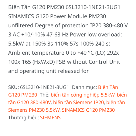
Biến Tần G120 PM230 6SL3210-1NE21-3UG1
SINAMICS G120 Power Module PM230
unfiltered Degree of protection IP20 380-480 V
3 AC +10/-10% 47-63 Hz Power low overload:
5.5kW at 150% 3s 110% 57s 100% 240 s;
Ambient temperature 0 to +40 °C (LO) 292x
100x 165 (HxWxD) FSB without Control Unit
and operating unit released for
SKU:
6SL3210-1NE21-3UG1
Danh mục:
Biến Tần
G120 PM230
Thẻ:
biến tần công nghiệp 5.5kW
,
biến
tần G120 380-480V
,
biến tần Siemens IP20
,
biến tần
Siemens PM230 5.5kW
,
SINAMICS G120 PM230
Thương hiệu:
SIEMENS