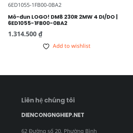
Mô-đun LOGO! DM8 230R 2MW 4 DI/DO |
6ED1055-1FB00-0BA2
1.314.500
₫
Add to wishlist
Liên hệ chúng tôi
DIENCONGNGHIEP.NET
62 Đường số 20, Phường Bình