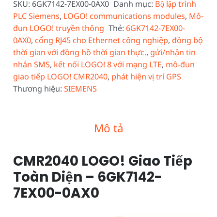
SKU:
6GK7142-7EX00-0AX0
Danh mục:
Bộ lập trình
PLC Siemens
,
LOGO! communications modules
,
Mô-
đun LOGO! truyền thông
Thẻ:
6GK7142-7EX00-
0AX0
,
cổng RJ45 cho Ethernet công nghiệp
,
đồng bộ
thời gian với đồng hồ thời gian thực.
,
gửi/nhận tin
nhắn SMS
,
kết nối LOGO! 8 với mạng LTE
,
mô-đun
giao tiếp LOGO! CMR2040
,
phát hiện vị trí GPS
Thương hiệu:
SIEMENS
Mô tả
CMR2040 LOGO! Giao Tiếp
Toàn Diện – 6GK7142-
7EX00-0AX0