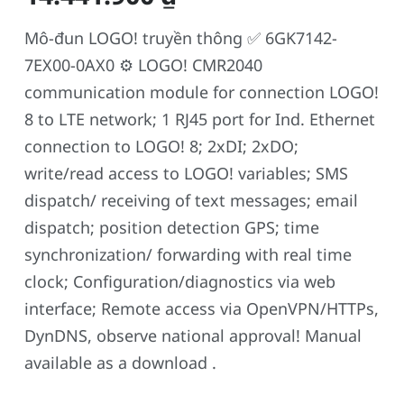
Mô-đun LOGO! truyền thông ✅ 6GK7142-
7EX00-0AX0 ⚙️ LOGO! CMR2040
communication module for connection LOGO!
8 to LTE network; 1 RJ45 port for Ind. Ethernet
connection to LOGO! 8; 2xDI; 2xDO;
write/read access to LOGO! variables; SMS
dispatch/ receiving of text messages; email
dispatch; position detection GPS; time
synchronization/ forwarding with real time
clock; Configuration/diagnostics via web
interface; Remote access via OpenVPN/HTTPs,
DynDNS, observe national approval! Manual
available as a download .