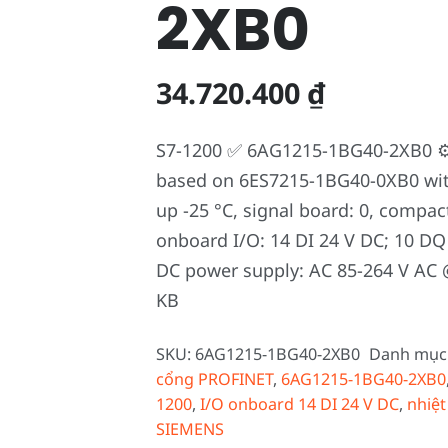
2XB0
34.720.400
₫
S7-1200 ✅ 6AG1215-1BG40-2XB0 ⚙️
based on 6ES7215-1BG40-0XB0 with
up -25 °C, signal board: 0, compa
onboard I/O: 14 DI 24 V DC; 10 DQ 
DC power supply: AC 85-264 V AC
KB
SKU:
6AG1215-1BG40-2XB0
Danh mục
cổng PROFINET
,
6AG1215-1BG40-2XB0
1200
,
I/O onboard 14 DI 24 V DC
,
nhiệt
SIEMENS