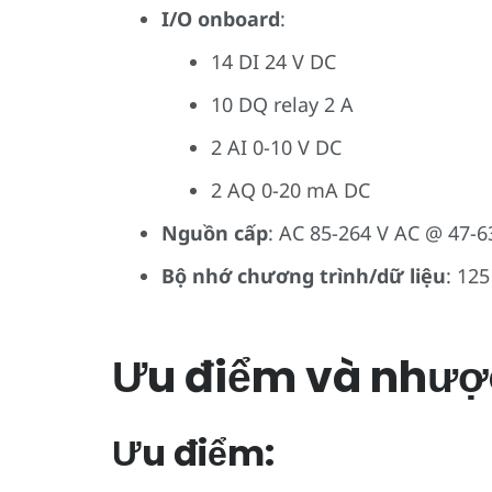
I/O onboard
:
14 DI 24 V DC
10 DQ relay 2 A
2 AI 0-10 V DC
2 AQ 0-20 mA DC
Nguồn cấp
: AC 85-264 V AC @ 47-6
Bộ nhớ chương trình/dữ liệu
: 12
Ưu điểm và nhượ
Ưu điểm: