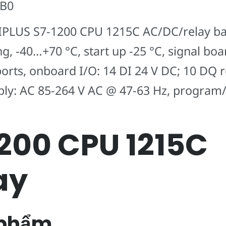
XB0
g: SIPLUS S7-1200 CPU 1215C AC/DC/relay 
g, -40…+70 °C, start up -25 °C, signal bo
rts, onboard I/O: 14 DI 24 V DC; 10 DQ re
ly: AC 85-264 V AC @ 47-63 Hz, progra
1200 CPU 1215C
ay
n phẩm