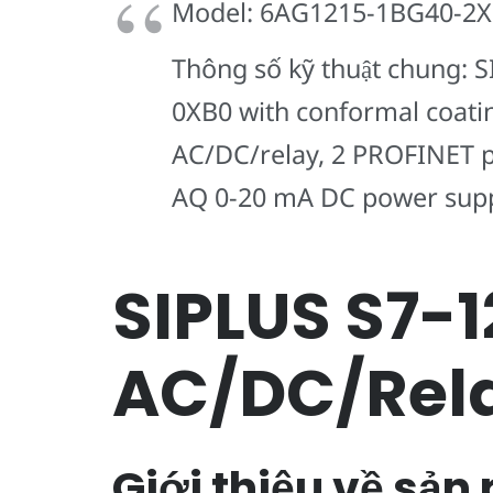
Model: 6AG1215-1BG40-2
Thông số kỹ thuật chun
0XB0 with conformal coatin
AC/DC/relay, 2 PROFINET po
AQ 0-20 mA DC power supp
SIPLUS S7-
AC/DC/Rel
Giới thiệu về sả