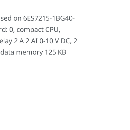
based on 6ES7215-1BG40-
ard: 0, compact CPU,
lay 2 A 2 AI 0-10 V DC, 2
m/data memory 125 KB