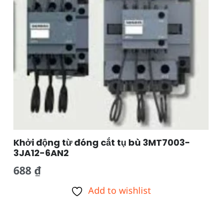
Khởi động từ đóng cắt tụ bù 3MT7003-
3JA12-6AN2
688
₫
Add to wishlist