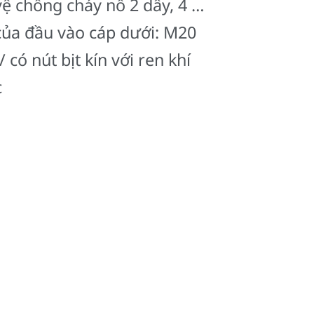
ệ chống cháy nổ 2 dây, 4 …
 của đầu vào cáp dưới: M20
 có nút bịt kín với ren khí
c