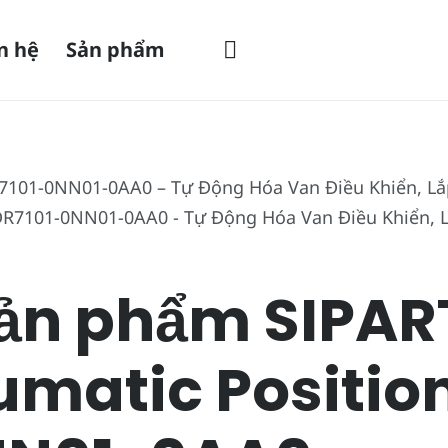
n hệ
Sản phẩm
R7101-0NN01-0AA0 – Tự Động Hóa Van Điều Khiển, L
sản phẩm SIPAR
umatic Positio